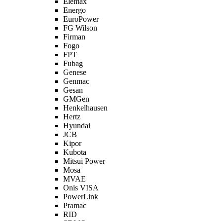
Elemax
Energo
EuroPower
FG Wilson
Firman
Fogo
FPT
Fubag
Genese
Genmac
Gesan
GMGen
Henkelhausen
Hertz
Hyundai
JCB
Kipor
Kubota
Mitsui Power
Mosa
MVAE
Onis VISA
PowerLink
Pramac
RID