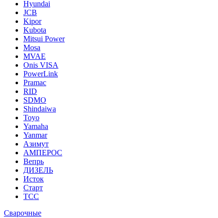
Hyundai
JCB
Kipor
Kubota
Mitsui Power
Mosa
MVAE
Onis VISA
PowerLink
Pramac
RID
SDMO
Shindaiwa
Toyo
Yamaha
Yanmar
Азимут
АМПЕРОС
Вепрь
ДИЗЕЛЬ
Исток
Старт
ТСС
Сварочные