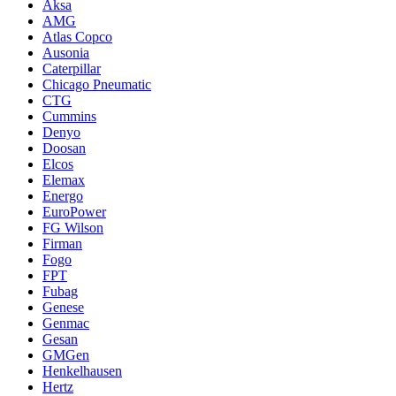
Aksa
AMG
Atlas Copco
Ausonia
Caterpillar
Chicago Pneumatic
CTG
Cummins
Denyo
Doosan
Elcos
Elemax
Energo
EuroPower
FG Wilson
Firman
Fogo
FPT
Fubag
Genese
Genmac
Gesan
GMGen
Henkelhausen
Hertz