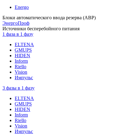
Energo
Блоки автоматического ввода резерва (АВР)
ЭнергоПроф
Источники бесперебойного питания
1 фаза в 1 фазу
ELTENA
GMUPS
HIDEN
Inform
Riello
Vision
Импульс
3 фазы в 1 фазу
ELTENA
GMUPS
HIDEN
Inform
Riello
Vision
Импульс