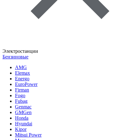
Электростанции
Бензиновые
AMG
Elemax
Energo
EuroPower
Firman
Fogo
Fubag
Genmac
GMGen
Honda
Hyundai
Kipor
Mitsui Power