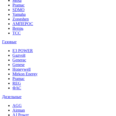
Mosa
Pramac
SDMO
Yamaha
Zongshen
АМПЕРОС
Вепрь
ТСС
Газовые
E3 POWER
Gazvolt
Generac
Genese
Honeywell
Mirkon Energy
Pramac
REG
ФАС
Дизельные
AGG
Airman
AJ Power