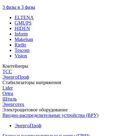
3 фазы в 3 фазы
ELTENA
GMUPS
HIDEN
Inform
Makelsan
Riello
Tescom
Vision
Контейнеры
ТСС
ЭнергоПроф
Стабилизаторы напряжения
Lider
Ortea
Штиль
Энерготех
Электрощитовое оборудование
Вводно-распределительные устройства (ВРУ)
ЭнергоПроф
Главные распределительные щиты (ГРЩ)