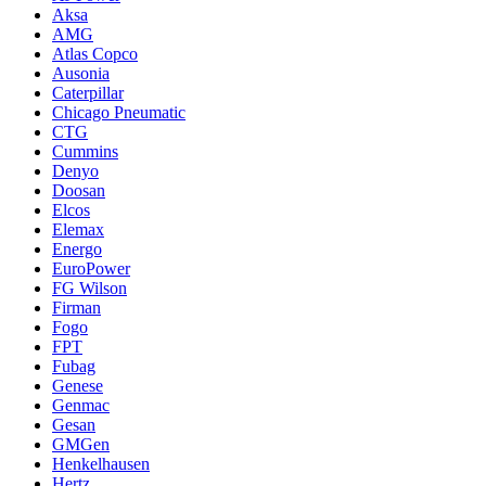
Aksa
AMG
Atlas Copco
Ausonia
Caterpillar
Chicago Pneumatic
CTG
Cummins
Denyo
Doosan
Elcos
Elemax
Energo
EuroPower
FG Wilson
Firman
Fogo
FPT
Fubag
Genese
Genmac
Gesan
GMGen
Henkelhausen
Hertz