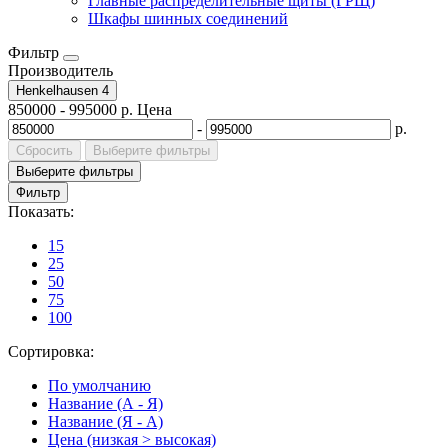
Главные распределительные щиты (ГРЩ)
Шкафы шинных соединений
Фильтр
Производитель
Henkelhausen
4
850000
-
995000
р.
Цена
-
р.
Сбросить
Выберите фильтры
Выберите фильтры
Фильтр
Показать:
15
25
50
75
100
Сортировка:
По умолчанию
Название (А - Я)
Название (Я - А)
Цена (низкая > высокая)