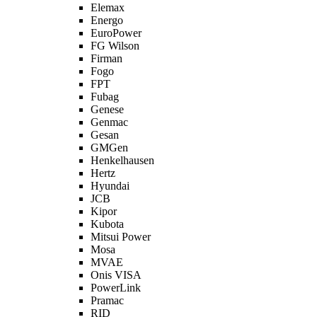
Elemax
Energo
EuroPower
FG Wilson
Firman
Fogo
FPT
Fubag
Genese
Genmac
Gesan
GMGen
Henkelhausen
Hertz
Hyundai
JCB
Kipor
Kubota
Mitsui Power
Mosa
MVAE
Onis VISA
PowerLink
Pramac
RID