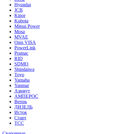
Hyundai
JCB
Kipor
Kubota
Mitsui Power
Mosa
MVAE
Onis VISA
PowerLink
Pramac
RID
SDMO
Shindaiwa
Toyo
Yamaha
Yanmar
Азимут
АМПЕРОС
Вепрь
ДИЗЕЛЬ
Исток
Старт
ТСС
Сварочные