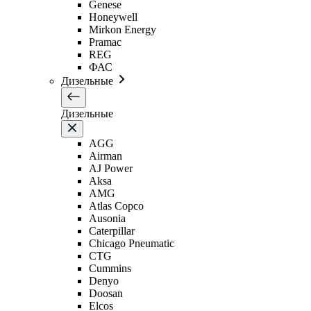
Genese
Honeywell
Mirkon Energy
Pramac
REG
ФАС
Дизельные
Дизельные
AGG
Airman
AJ Power
Aksa
AMG
Atlas Copco
Ausonia
Caterpillar
Chicago Pneumatic
CTG
Cummins
Denyo
Doosan
Elcos