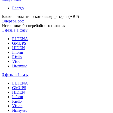
Energo
Блоки автоматического ввода резерва (АВР)
ЭнергоПроф
Источники бесперебойного питания
1 фаза в 1 фазу
ELTENA
GMUPS
HIDEN
Inform
Riello
Vision
Импульс
3 фазы в 1 фазу
ELTENA
GMUPS
HIDEN
Inform
Riello
Vision
Импульс